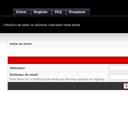
Entrar
Registar
FAQ
Pesquisar
|
Histórico de todos os anúncios colocados neste portal
voltar ao inicio
Utilizador:
Endereço de email:
Este deve ser o endereço de email que informou quando se registou.