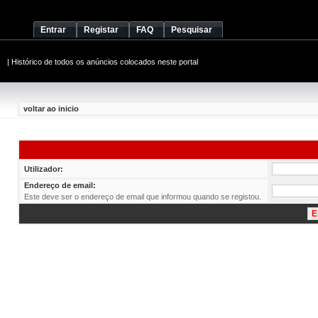
Entrar
Registar
FAQ
Pesquisar
|
Histórico de todos os anúncios colocados neste portal
voltar ao inicio
Utilizador:
Endereço de email:
Este deve ser o endereço de email que informou quando se registou.