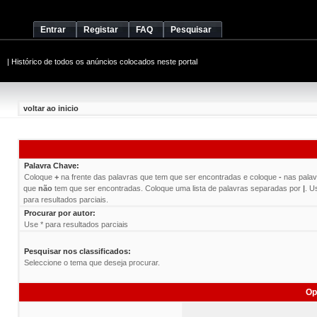
Entrar
Registar
FAQ
Pesquisar
|
Histórico de todos os anúncios colocados neste portal
voltar ao inicio
Palavra Chave:
Coloque
+
na frente das palavras que tem que ser encontradas e coloque
-
nas palav
que
não
tem que ser encontradas. Coloque uma lista de palavras separadas por
|
. U
para resultados parciais.
Procurar por autor:
Use * para resultados parciais
Pesquisar nos classificados:
Seleccione o tema que deseja procurar.
Op