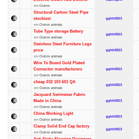
em
Outros
Structural Carbon Steel Pipe
stockiest
gghh0923
em
Outros animais
Tube Type storage Battery
gghh0923
em
Outros animais
Stainless Steel Furniture Legs
price
gghh0923
em
Outros animais
Wire To Board Gold Plated
Connector manufacturers
gghh0923
em
Outros animais
cheap 032 103 601 QA
gghh0923
em
Outros animais
Jacquard Swimwear Fabric
Made in China
gghh0923
em
Outros animais
China Working Light
gghh0923
em
Outros animais
Clamp Solid End Cap factory
gghh0923
em
Outros animais
Anti Static Flooring Designers