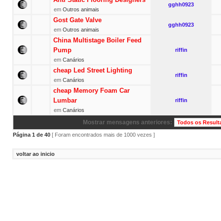
gghh0923
em
Outros animais
Gost Gate Valve
gghh0923
em
Outros animais
China Multistage Boiler Feed
Pump
riffin
em
Canários
cheap Led Street Lighting
riffin
em
Canários
cheap Memory Foam Car
Lumbar
riffin
em
Canários
Mostrar mensagens anteriores:
Página
1
de
40
[ Foram encontrados mais de 1000 vezes ]
voltar ao inicio