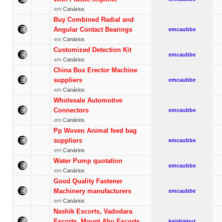
em
Canários
Buy Combined Radial and
Angular Contact Bearings
emcaubbe
em
Canários
Customized Detection Kit
emcaubbe
em
Canários
China Box Erector Machine
suppliers
emcaubbe
em
Canários
Wholesale Automotive
Connectors
emcaubbe
em
Canários
Pp Woven Animal feed bag
suppliers
emcaubbe
em
Canários
Water Pump quotation
emcaubbe
em
Canários
Good Quality Fastener
Machinery manufacturers
emcaubbe
em
Canários
Nashik Escorts, Vadodara
Escorts, Mount Abu Escorts
kajalrajput