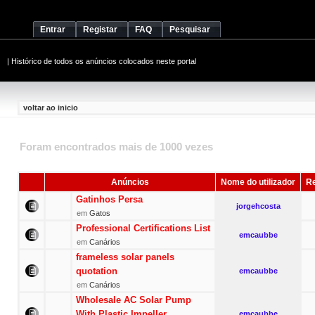
Entrar
Registar
FAQ
Pesquisar
|
Histórico de todos os anúncios colocados neste portal
voltar ao inicio
Foram encontrados mais de 1000 vezes
Anúncios
Nome do utilizador
Re
Gatinhos Persa
jorgehcosta
em
Gatos
Professional Certifications List
emcaubbe
em
Canários
frameless solar panels
quotation
emcaubbe
em
Canários
Wholesale AC Solar Pump
With Plastic Impeller
emcaubbe