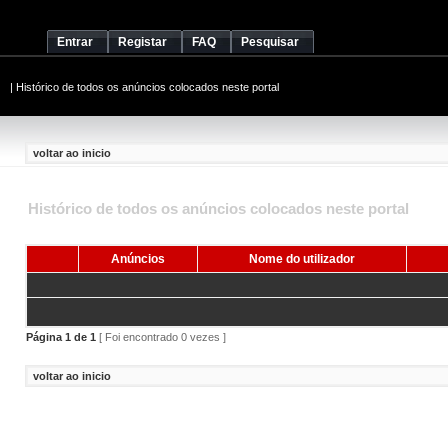
Entrar
Registar
FAQ
Pesquisar
|
Histórico de todos os anúncios colocados neste portal
voltar ao inicio
Histórico de todos os anúncios colocados neste portal
Anúncios
Nome do utilizador
Página
1
de
1
[ Foi encontrado 0 vezes ]
voltar ao inicio