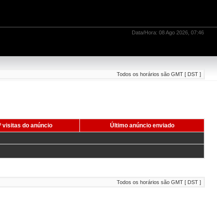
Data/Hora: 08 Ago 2026, 07:46
Todos os horários são GMT [ DST ]
 visitas do anúncio
Último anúncio enviado
Todos os horários são GMT [ DST ]