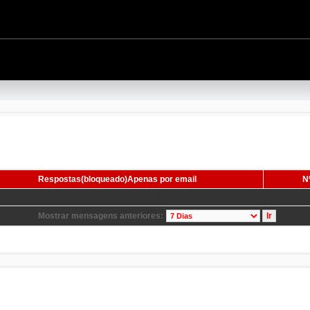
Respostas(bloqueado)Apenas por email
Nº
Nenhum resultado encontrado.
Mostrar mensagens anteriores: