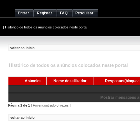
Entrar
Registar
FAQ
Pesquisar
|
Histórico de todos os anúncios colocados neste portal
voltar ao inicio
Histórico de todos os anúncios colocados neste portal
Anúncios
Nome do utilizador
Respostas(bloquea
Nenhum
Mostrar mensagens an
Página
1
de
1
[ Foi encontrado 0 vezes ]
voltar ao inicio