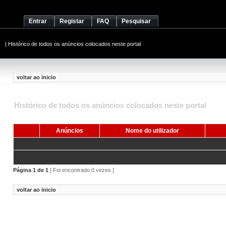
Entrar
Registar
FAQ
Pesquisar
|
Histórico de todos os anúncios colocados neste portal
voltar ao inicio
Histórico de todos os anúncios colocados neste portal
Anúncios
Nome do utilizador
Página
1
de
1
[ Foi encontrado 0 vezes ]
voltar ao inicio