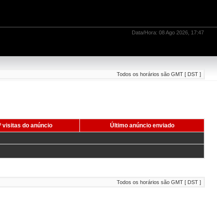
Data/Hora: 08 Ago 2026, 17:47
Todos os horários são GMT [ DST ]
 visitas do anúncio
Último anúncio enviado
Todos os horários são GMT [ DST ]