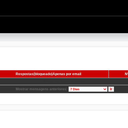
Respostas(bloqueado)Apenas por email
Nº
Nenhum resultado encontrado.
Mostrar mensagens anteriores: