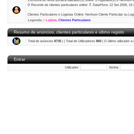
Encontra-se neste portal
0
utilizador(s) online :0 registado(s) e Nenhum 
O Recorde de clientes particulares online:
7
. Data/Hora: 22 Set 2008, 19:
Clientes Particulares e Logistas Online: Nenhum Cliente Particular ou Logi
Legenda ::
Lojista
,
Clientes Particulares
Resumo de anúncios, clientes particulares e último registo
Total de anúncios
8735
| | Total de Utilizadores
860
| O último utilizador a
Entrar
Utilizador:
Senha: