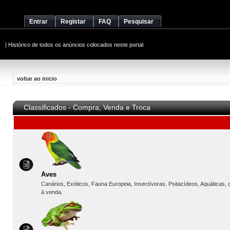
Entrar
Registar
FAQ
Pesquisar
|
Histórico de todos os anúncios colocados neste portal
voltar ao inicio
Classificados - Compra, Venda e Troca
Aves
Canários, Exóticos, Fauna Europeia, Insectívoras, Psitacídeos, Aquáticas,
à venda.