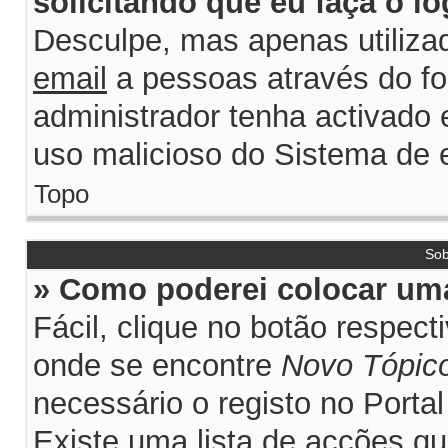
solicitando que eu faça o lo
Desculpe, mas apenas utiliza
email
a pessoas através do for
administrador tenha activado e
uso malicioso do Sistema de e
Topo
Sob
» Como poderei colocar uma
Fácil, clique no botão respec
onde se encontre
Novo Tópic
necessário o registo no Porta
Existe uma lista de acções qu