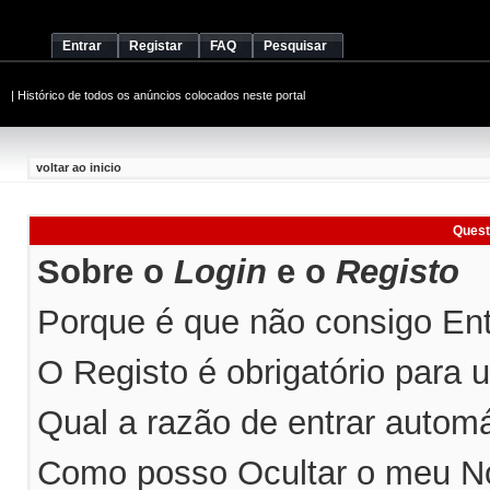
Entrar
Registar
FAQ
Pesquisar
|
Histórico de todos os anúncios colocados neste portal
voltar ao inicio
Quest
Sobre o
Login
e o
Registo
Porque é que não consigo Entr
O Registo é obrigatório para ut
Qual a razão de entrar automá
Como posso Ocultar o meu No