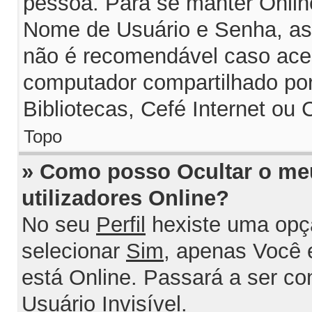
pessoa. Para se manter Onlin
Nome de Usuário e Senha, assi
não é recomendável caso ace
computador compartilhado por 
Bibliotecas, Cefé Internet ou 
Topo
» Como posso Ocultar o me
utilizadores Online?
No seu
Perfil
hexiste uma opç
selecionar
Sim
, apenas Você 
está Online. Passará a ser c
Usuário Invisível
.