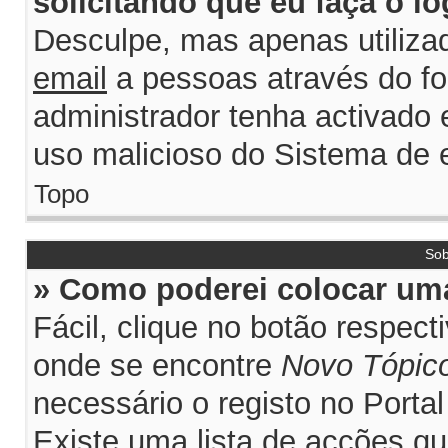
solicitando que eu faça o lo
Desculpe, mas apenas utiliza
email
a pessoas através do for
administrador tenha activado e
uso malicioso do Sistema de e
Topo
Sob
» Como poderei colocar uma
Fácil, clique no botão respec
onde se encontre
Novo Tópic
necessário o registo no Porta
Existe uma lista de acções qu