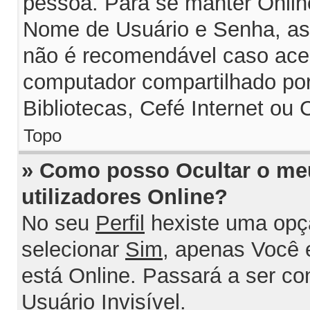
pessoa. Para se manter Onlin
Nome de Usuário e Senha, assi
não é recomendável caso ace
computador compartilhado por 
Bibliotecas, Cefé Internet ou 
Topo
» Como posso Ocultar o me
utilizadores Online?
No seu
Perfil
hexiste uma opç
selecionar
Sim
, apenas Você 
está Online. Passará a ser c
Usuário Invisível
.