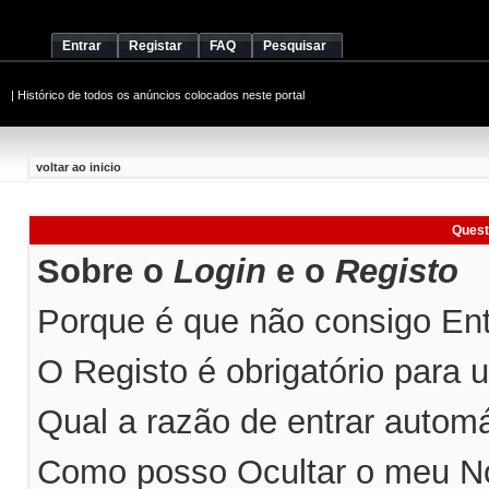
Entrar
Registar
FAQ
Pesquisar
|
Histórico de todos os anúncios colocados neste portal
voltar ao inicio
Quest
Sobre o
Login
e o
Registo
Porque é que não consigo Entr
O Registo é obrigatório para ut
Qual a razão de entrar automá
Como posso Ocultar o meu No