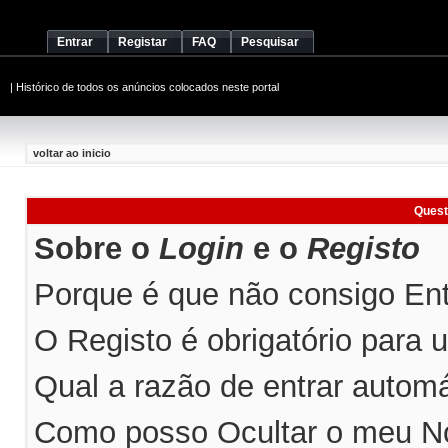
Entrar
Registar
FAQ
Pesquisar
|
Histórico de todos os anúncios colocados neste portal
voltar ao inicio
Quest
Sobre o
Login
e o
Registo
Porque é que não consigo Entr
O Registo é obrigatório para ut
Qual a razão de entrar automá
Como posso Ocultar o meu No