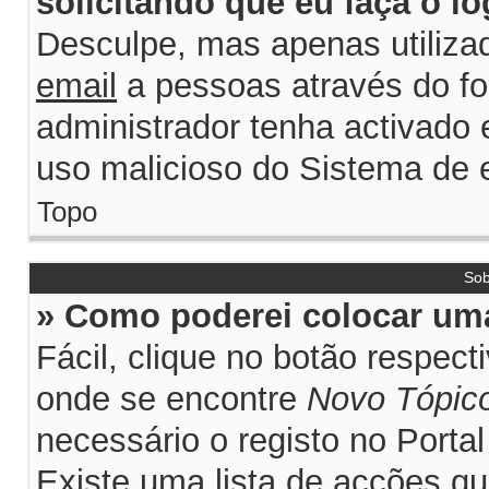
solicitando que eu faça o lo
Desculpe, mas apenas utiliza
email
a pessoas através do for
administrador tenha activado e
uso malicioso do Sistema de e
Topo
Sob
» Como poderei colocar uma
Fácil, clique no botão respec
onde se encontre
Novo Tópic
necessário o registo no Porta
Existe uma lista de acções qu