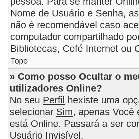
pessoa. Para se manter Onlin
Nome de Usuário e Senha, assi
não é recomendável caso ace
computador compartilhado por 
Bibliotecas, Cefé Internet ou 
Topo
» Como posso Ocultar o me
utilizadores Online?
No seu
Perfil
hexiste uma opç
selecionar
Sim
, apenas Você 
está Online. Passará a ser c
Usuário Invisível
.