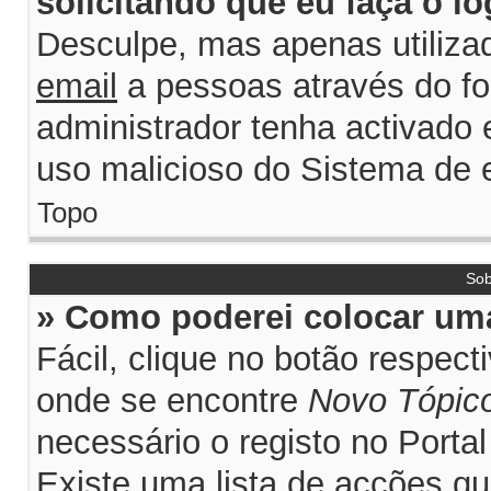
solicitando que eu faça o lo
Desculpe, mas apenas utiliza
email
a pessoas através do for
administrador tenha activado e
uso malicioso do Sistema de e
Topo
Sob
» Como poderei colocar uma
Fácil, clique no botão respec
onde se encontre
Novo Tópic
necessário o registo no Porta
Existe uma lista de acções qu