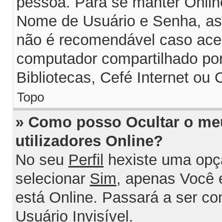
pessoa. Para se manter Onlin
Nome de Usuário e Senha, assi
não é recomendável caso ace
computador compartilhado por 
Bibliotecas, Cefé Internet ou 
Topo
» Como posso Ocultar o me
utilizadores Online?
No seu
Perfil
hexiste uma opç
selecionar
Sim
, apenas Você 
está Online. Passará a ser c
Usuário Invisível
.