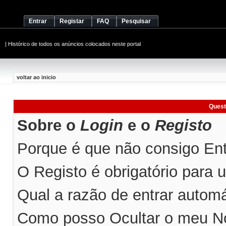
Entrar
Registar
FAQ
Pesquisar
|
Histórico de todos os anúncios colocados neste portal
voltar ao inicio
Quest
Sobre o
Login
e o
Registo
Porque é que não consigo Entr
O Registo é obrigatório para ut
Qual a razão de entrar automá
Como posso Ocultar o meu No